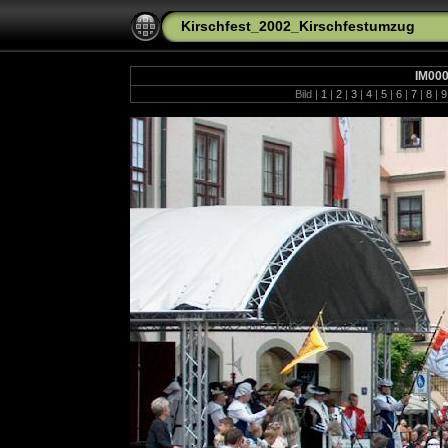
Kirschfest_2002_Kirschfestumzug
IM00
Bild |
1
|
2
|
3
|
4
|
5
|
6
|
7
|
8
|