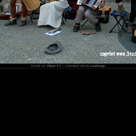
Erstellt von
JAlbum 6.4
| Chameleon skin by
LazaDezign