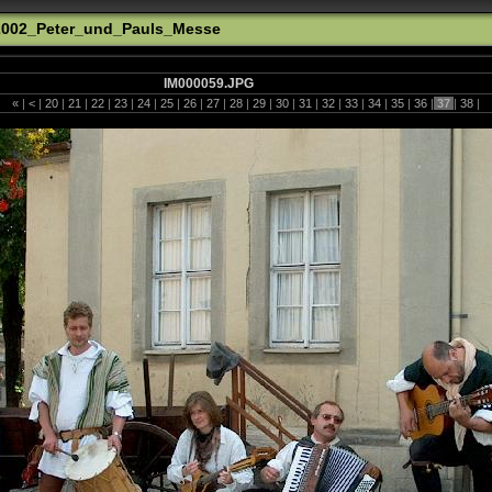
_2002_Peter_und_Pauls_Messe
IM000059.JPG
«
|
<
|
20
|
21
|
22
|
23
|
24
|
25
|
26
|
27
|
28
|
29
|
30
|
31
|
32
|
33
|
34
|
35
|
36
|
37
|
38
|