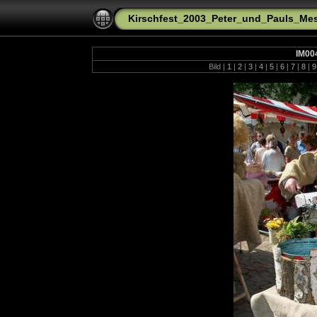
Kirschfest_2003_Peter_und_Pauls_Me
IM00
Bild |
1
|
2
|
3
|
4
|
5
|
6
|
7
|
8
|