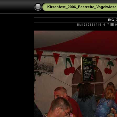
Kirschfest_2006_Festzelte_Vogelwiese
IMG_
Bild |
1
|
2
|
3
|
4
|
5
|
6
|
7
|
8
|