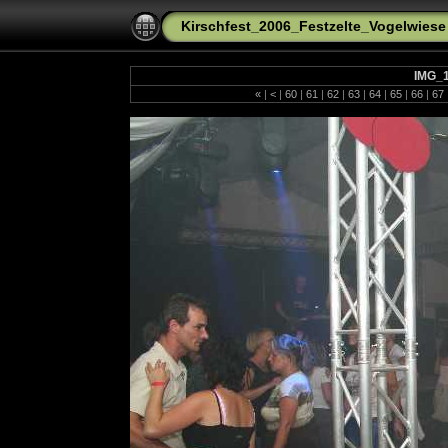
Kirschfest_2006_Festzelte_Vogelwiese
IMG_
«
|
<
|
60
|
61
|
62
|
63
|
64
|
65
|
66
|
67