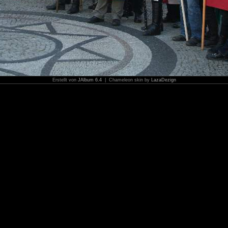
Erstellt von
JAlbum 6.4
| Chameleon skin by
LazaDezign