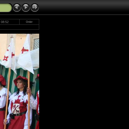
 08:52
Order