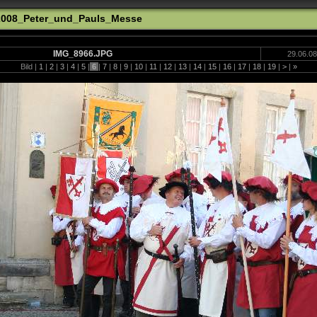
_2008_Peter_und_Pauls_Messe
IMG_8966.JPG
29.06.08
Bild |
1
|
2
|
3
|
4
|
5
|
6
|
7
|
8
|
9
|
10
|
11
|
12
|
13
|
14
|
15
|
16
|
17
|
18
|
19
|
>
|
»