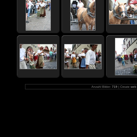
Anzahl Bilder:
719
| Create
web