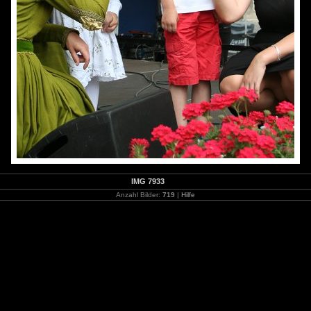
IMG 7933
Anzahl Bilder:
719
|
Hilfe