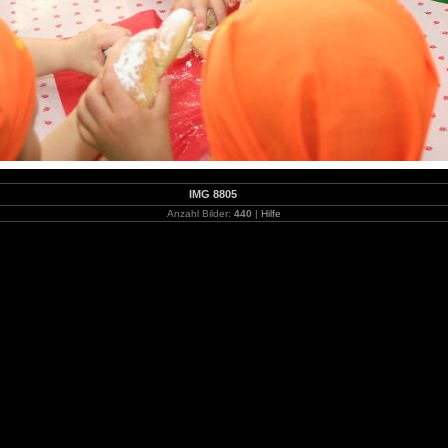
IMG 8805
Anzahl Bilder:
440
|
Hilfe