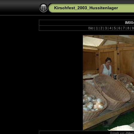
Kirschfest_2003_Hussitenlager
IM00
Bild |
1
|
2
|
3
|
4
|
5
|
6
|
7
|
8
|
Erstellt von
JAlbum