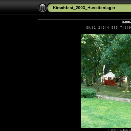
Kirschfest_2003_Hussitenlager
IM00
Bild |
1
|
2
|
3
|
4
|
5
|
6
|
7
|
8
|
Erstellt von
JAlbum